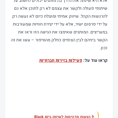
אלא היא שינתה את הדרך בה מותגים יכולים לחשוב על
שיתופי פעולה ולקשר את עצמם לא רק לתוכן אלא גם
להרגשות הקהל. שיווק אמיתי ומוצלח כיום לא נעשה רק
על ידי פרסום ישיר, אלא על ידי יצירת חוויות שמעורבות
במעריצים. המותגים שאימצו את הגישה הזו וראו את
הקשר ביניהם לבין הצופים כחלק מהסיפור – עשו את זה
נכון.
קראו עוד על:
פעילות בזירות חברתיות
עוד בנושא
9 הצעות מדהימות לשיווק ביום Black