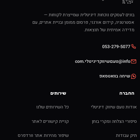
בונים לעסקים נוכחות דיגיטלית שמייצרת לקוחות —
אסטרטגיה, קידום אורגני, פרסום ממומן ובניית אתרים, עם
מדידה אמיתית של תוצאות.
053-279-5077
info@נועםשיווקדיגיטלי.com
שיחה בוואטסאפ
החברה
שירותים
אודות נועם שיווק דיגיטלי
כל השירותים שלנו
סיפורי הצלחה ומקרי בוחן
קניית קישורים לאתר
תיק עבודות
שיפור מהירות אתר וורדפרס