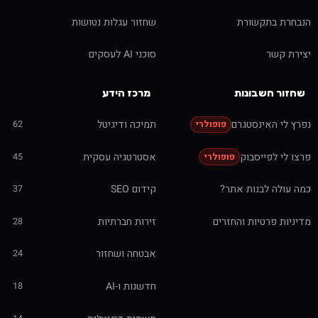
הנבחרת בתקשורת
שחזור עגלות נטושות
יצירת קשר
סוכני AI לעסקים
שחזור חשבונות
מרכז הידע
נפרץ לי האינסטגרם
תמיכה ודיגיטל
62
פופולרי
פרצו לי לפייסבוק
אסטרטגיה עסקית
45
פופולרי
כמה עולה לבנות אתר?
קידום SEO
37
מדיניות פרטיות והחזרים
זירות חברתיות
28
אבטחה ושחזור
24
חדשנות ו-AI
18