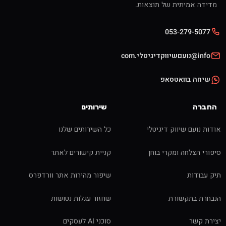
מדידה אמיתית של תוצאות.
053-279-5077
info@נועםשיווקדיגיטלי.com
שיחה בוואטסאפ
החברה
שירותים
אודות נועם שיווק דיגיטלי
כל השירותים שלנו
סיפורי הצלחה ומקרי בוחן
קניית קישורים לאתר
תיק עבודות
שיפור מהירות אתר וורדפרס
הנבחרת בתקשורת
שחזור עגלות נטושות
יצירת קשר
סוכני AI לעסקים