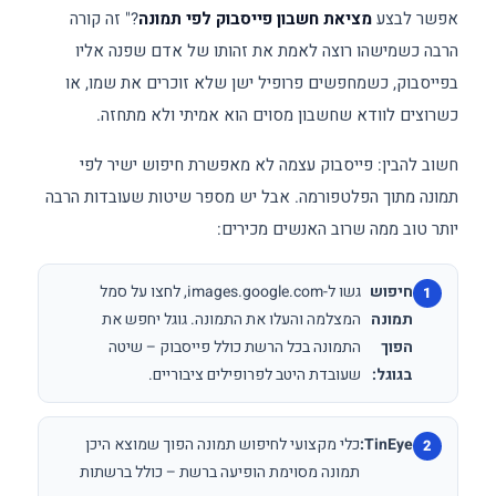
אפשר לבצע
מציאת חשבון פייסבוק לפי תמונה
?" זה קורה
הרבה כשמישהו רוצה לאמת את זהותו של אדם שפנה אליו
בפייסבוק, כשמחפשים פרופיל ישן שלא זוכרים את שמו, או
כשרוצים לוודא שחשבון מסוים הוא אמיתי ולא מתחזה.
חשוב להבין: פייסבוק עצמה לא מאפשרת חיפוש ישיר לפי
תמונה מתוך הפלטפורמה. אבל יש מספר שיטות שעובדות הרבה
יותר טוב ממה שרוב האנשים מכירים:
חיפוש
גשו ל-images.google.com, לחצו על סמל
תמונה
המצלמה והעלו את התמונה. גוגל יחפש את
הפוך
התמונה בכל הרשת כולל פייסבוק – שיטה
בגוגל:
שעובדת היטב לפרופילים ציבוריים.
TinEye:
כלי מקצועי לחיפוש תמונה הפוך שמוצא היכן
תמונה מסוימת הופיעה ברשת – כולל ברשתות