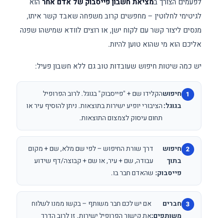
לפעמים הצורך ב
מציאת חשבון פייסבוק של אדם אחר
הוא
לגיטימי לחלוטין – מחפשים קרוב משפחה שאבד קשר איתו,
מנסים ליצור קשר עם לקוח ישן, או רוצים לוודא שמישהו שפנה
אליכם הוא מי שהוא טוען להיות.
יש כמה שיטות חיפוש שעובדות טוב גם ללא חשבון פעיל:
חיפוש
הקלידו שם + "פייסבוק" בגוגל. לרוב הפרופיל
בגוגל:
הציבורי יופיע ישירות בתוצאות. ניתן להוסיף עיר או
תחום עיסוק לצמצום התוצאות.
חיפוש
דרך שורת החיפוש – לפי שם מלא, שם + מקום
בתוך
עבודה, שם + עיר, או שם + קבוצה/דף שידוע
פייסבוק:
שהאדם חבר בו.
חברים
אם יש לכם חבר משותף – בקשו ממנו לשלוח
משותפים:
את קישור הפרופיל ישירות. זו לרוב הדרך