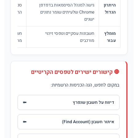
היתרון
גישה למנהל הסיסמאות בדפדפן
סנכרון אנשי 
הגדול
Chrome שלעיתים שומר נתונים
החשבון לפי ה
ישנים
מומלץ
חשבונות עסקיים וטפסי זיהוי
חשבונות אישי
עבור
מורכבים
מהיר ב-SMS
🛑 קישורים ישירים לטפסים הקריטיים
במקום לחפש, הנה הכניסות הרשמיות:
דיווח על חשבון שנפרץ
⬅
איתור חשבון (Find Account)
⬅