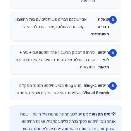
חברתיות.
שאלת
אם יש לכם חברים משותפים עם בעל החשבון,
חברים
בקשו מהם לשלוח קישור ישיר לפרופיל.
משותפים:
חיפוש
פתחו פייסבוק מחשבון אחר וחפשו שם + עיר +
לפי
עבודה. שילוב של מספר פרטים מצמצם מאוד את
תיאור:
התוצאות.
חיפוש ב-Bing
מנוע Bing מציע חיפוש תמונה מתקדם
Visual Search:
שלעיתים מוצא פרופילים שגוגל מפספס.
💡 טיפ מקצועי:
אם יש לכם תמונה מהפרופיל הישן – שמרו
אותה ונסו חיפוש הפוך בכמה כלים במקביל. שיטת החיפוש
ההפוך עובדת הכי טוב כשהתמונה ייחודית ולא תמונת סטוק