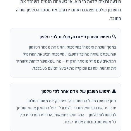
הודעה ורוצים לדעת מי הוא, או כשאתם מנסים לשחזר את
החשבון שלכם עצמכם ואתם יודעים את מספר הטלפון שהיה
מחובר.
🔍 חיפוש חשבון פייסבוק שלכם לפי טלפון
במסך "שכחת סיסמה" בפייסבוק, הזינו את מספר הטלפון
שחשבתם שהיה מחובר לחשבון. פייסבוק תציג את הפרופיל
המתאים עם מייל מוסתר חלקית – מה שמאפשר לזהות ולשחזר
את הגישה. נסו גם עם קידומת +972 וגם עם 05 בלבד.
👤 חיפוש חשבון של אדם אחר לפי טלפון
ניתן לחפש בסרגל החיפוש של פייסבוק את מספר הטלפון
ישירות. אם הפרופיל מוגדר כ"ציבורי" ובעל החשבון אישר שניתן
לחפשו לפי טלפון – הוא יופיע בתוצאות. הגדרות הפרטיות של
כל משתמש קובעות אם זה יעבוד.