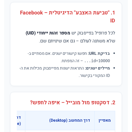
1. "טביעת האצבע" הדיגיטלית – Facebook
ID
לכל פרופיל בפייסבוק יש
מספר זהות ייחודי (UID)
שלא משתנה לעולם – גם אם שינויתם שם.
בדיקת URL:
חפשו קישורים ישנים. אם מסתיים ב-
– זה המפתח.
id=10000...
מיילים ישנים:
התראות ישנות מפייסבוק מכילות את ה-
ID המקורי בקישור.
2. דסקטופ מול מובייל – איפה לחפש?
דרך האפליק
מאפיין
דרך המחשב (Desktop)
(Mobile)