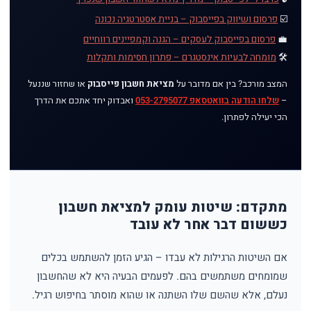
☑️
פרסום ושיווק בפייסבוק – בניית אסטרטגיה נכונה
💼
פרסום בפייסבוק לעסקים – הגנה וקמפיינים רווחיים
🛠️
מומחה לבעיות אינסטגרם – פתרון חסימות ותקלות
המצב מורכב? בין אם מדובר על
מציאת חשבון פייסבוק
או שחזור שננעל
–
שלחו הודעה בוואטסאפ 053-2795077
ואבדוק יחד אתכם את הדרך
הכי יעילה לפתרון.
מתקדם: שיטות עומק למציאת חשבון
כששום דבר אחר לא עובד
אם השיטות הרגילות לא עבדו – הגיע הזמן להשתמש בכלים
שמומחים משתמשים בהם. לפעמים הבעיה היא לא שהחשבון
נעלם, אלא שהשם שלו השתנה או שהוא מוסתר בחיפוש רגיל.