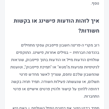
נוסף.
איך לזהות הודעות פישינג או בקשות
חשודות?
רוב מקרי ה-פריצה חשבון פייסבוק עסקי מתחילים
בהנדסה חברתית – במילים אחרות, פישינג. התוקפים
שולחים הודעות מייל או הודעות בתוך פייסבוק, שנראות
לגיטימיות ומגיעות מ"מטא" או "תמיכת פייסבוק", וטוענות
שהחשבון שלכם נחסם, שצריך לאשר מחדש פרטי
תשלום, או שנעשתה פעילות חשודה. תמיד תהיה בקשה
דחופה ללחוץ על קישור ולהזין פרטים אישיים או פרטי
התחברות.
תמיד בדקו היטב את כתובת המייל השולחת – האם היא