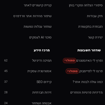
סיפורי הצלחה ומקרי בוחן
קניית קישורים לאתר
תיק עבודות
שיפור מהירות אתר וורדפרס
הנבחרת בתקשורת
שחזור עגלות נטושות
יצירת קשר
סוכני AI לעסקים
שחזור חשבונות
מרכז הידע
נפרץ לי האינסטגרם
תמיכה ודיגיטל
62
פופולרי
פרצו לי לפייסבוק
אסטרטגיה עסקית
45
פופולרי
כמה עולה לבנות אתר?
קידום SEO
37
מדיניות פרטיות והחזרים
זירות חברתיות
28
אבטחה ושחזור
24