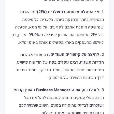
1. אי-הפעלת אבטחה דו-שלבית (2FA):
זו ההגנה
הבסיסית ביותר והחזקה ביותר. בלעדיה, כל סיסמה
שנחשפה הופכת אתכם לפגיעים. על פי מטא, הפעלה
של 2FA מפחיתה את הסיכון לפריצה ב-
99.9%
. עדיין, רק
כ-30% מהעסקים בארץ מפעילים אותה באופן מלא.
2. לחיצה על קישורים חשודים:
גם אחרי אזהרות
חוזרות ונשנות, רבים נופלים בפח של הודעות פישינג
מתוחכמות. תמיד תחשדו, תמיד תבדקו, ותמיד תיכנסו
דרך הכתובת הישירה של פייסבוק.
3. לא לבדוק את ה-Business Manager באופן קבוע:
הרבה בעלי עסקים נותנים לסוכנות לנהל את הכל
ושוכחים לבדוק מה קורה בפנים. חשוב שתהיה לכם
הבנה בסיסית ושתעקבו אחר הפעילות.