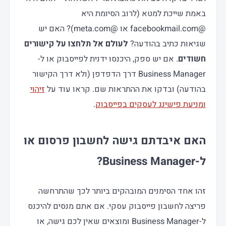
באמת שייכת למטא (לרוב הסיומת היא
@facebookmail.com או @meta.com)? האם יש
שגיאות כתיב בהודעה?
לעולם אל תלחצו על קישורים
חשודים
. אם יש ספק, היכנסו ידנית לפייסבוק או ל-
Business Manager דרך הדפדפן (ולא דרך הקישור
בהודעה) ובדקו את ההתראות שם. קראו עוד על
זיהוי
ומניעת פישינג לעסקים בפייסבוק
.
האם איבדתם גישה לחשבון פרסום או
ל-Business Manager?
זהו אחד הסימנים המובהקים ביותר לכך שהתרחשה
פריצה לחשבון פייסבוק עסקי. אם אתם מנסים להיכנס
ל-Business Manager ומוצאים שאין לכם גישה, או