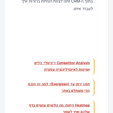
בתוך ה-CRM ותנו לצוות הנחיות ברורות איך
לעבוד איתו.
עוד בנושא
Competitor Analysis דיגיטלי: כלים
ושיטות לאינטיליגנציה עסקית
תוכן ירוק עד (Evergreen): למה זה הנכס
הכי משתלם באתר
Heatmap ניתוח: מה גולשים עושים בדף
שלכם ואיך לשפר