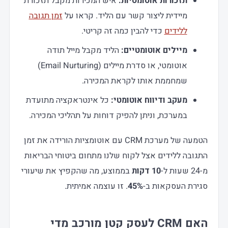
תזכורות אוטומטיות:
איש המכירות מקבל תזכורת
מיידית ליצור קשר עם הליד. קראו על
זמן תגובה
ללידים
כדי להבין כמה זה קריטי.
מיילים אוטומטיים:
הליד מקבל מייל תודה
אוטומטי, או סדרת מיילים (Email Nurturing)
שמחממת אותו לקראת המכירה.
מעקב ודיווח אוטומטי:
כל אינטראקציה מתועדת
במערכת, וניתן להפיק דוחות על תהליכי המכירה.
הטמעה של מערכת CRM עם אוטומציות הורידה את זמן
התגובה ללידים אצל לקוח שלנו מתחום ביטוחי הבריאות
מ-24 שעות ל-
10 דקות
בממוצע, מה שהקפיץ את שיעורי
סגירת העסקאות ב-
45%
. זו עוצמה אמיתית.
האם
CRM לעסק קטן
מורכב מדי