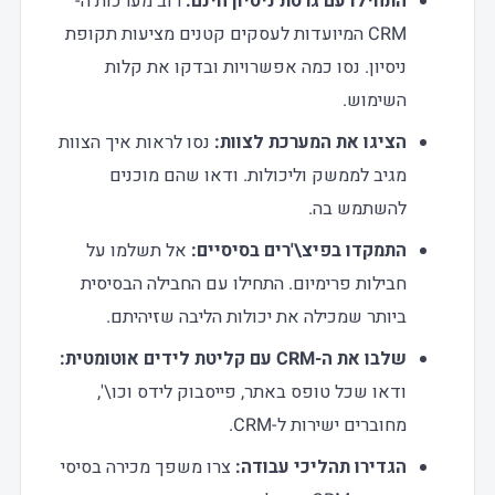
התחילו עם גרסת ניסיון חינם:
רוב מערכות ה-
CRM המיועדות לעסקים קטנים מציעות תקופת
ניסיון. נסו כמה אפשרויות ובדקו את קלות
השימוש.
הציגו את המערכת לצוות:
נסו לראות איך הצוות
מגיב לממשק וליכולות. ודאו שהם מוכנים
להשתמש בה.
התמקדו בפיצ\'רים בסיסיים:
אל תשלמו על
חבילות פרימיום. התחילו עם החבילה הבסיסית
ביותר שמכילה את יכולות הליבה שזיהיתם.
שלבו את ה-CRM עם קליטת לידים אוטומטית:
ודאו שכל טופס באתר, פייסבוק לידס וכו\',
מחוברים ישירות ל-CRM.
הגדירו תהליכי עבודה:
צרו משפך מכירה בסיסי