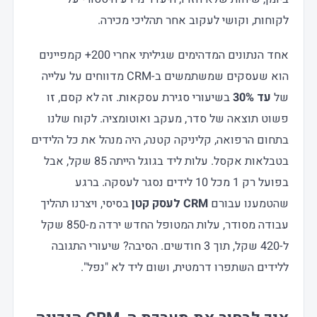
לקוחות, וקושי לעקוב אחר תהליכי מכירה.
אחד הנתונים המדהימים שגיליתי אחרי 200+ קמפיינים
הוא שעסקים שמשתמשים ב-CRM מדווחים על עלייה
של
עד 30%
בשיעורי סגירת עסקאות. זה לא קסם, זו
פשוט תוצאה של סדר, מעקב ואוטומציה. לקוח שלנו
בתחום הרפואה, קליניקה קטנה, היה מנהל את כל הלידים
בטבלאות אקסל. עלות ליד בגוגל הייתה 85 שקל, אבל
בפועל רק 1 מכל 10 לידים נסגר לעסקה. ברגע
שהטמענו עבורם
CRM לעסק קטן
בסיסי, ויצרנו תהליך
עבודה מסודר, עלות המטופל החדש ירדה מ-850 שקל
ל-420 שקל, תוך 3 חודשים. הסיבה? שיעורי התגובה
ללידים השתפרו דרמטית, ושום ליד לא "נפל".