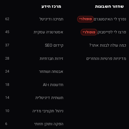
שחזור חשבונות
מרכז הידע
נפרץ לי האינסטגרם
תמיכה ודיגיטל
62
פופולרי
פרצו לי לפייסבוק
אסטרטגיה עסקית
45
פופולרי
כמה עולה לבנות אתר?
קידום SEO
37
מדיניות פרטיות והחזרים
זירות חברתיות
28
אבטחה ושחזור
24
חדשנות ו-AI
18
תשתית דיגיטלית
14
ניהול תקציבי מדיה
10
הפקה ותוכן חזותי
6