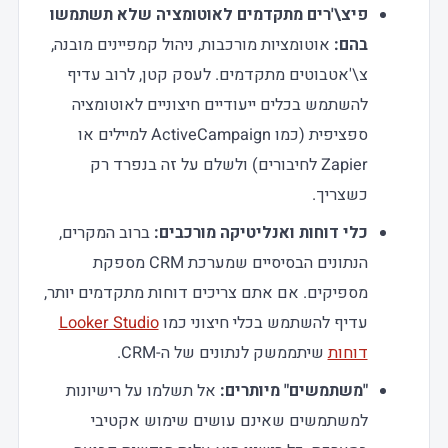
פיצ\'רים מתקדמים לאוטומציה שלא תשתמשו
בהם:
אוטומציות מורכבות, ניהול קמפיינים מובנה,
צ\'אטבוטים מתקדמים. לעסק קטן, לרוב עדיף
להשתמש בכלים ייעודיים חיצוניים לאוטומציה
ספציפית (כמו ActiveCampaign למיילים או
Zapier לחיבורים) ולשלם על זה בנפרד רק
כשצריך.
כלי דוחות ואנליטיקה מורכבים:
ברוב המקרים,
הנתונים הבסיסיים שמערכת CRM מספקת
מספיקים. אם אתם צריכים דוחות מתקדמים יותר,
עדיף להשתמש בכלי חיצוני כמו
Looker Studio
דוחות
שיתממשק לנתונים של ה-CRM.
"משתמשים" מיותרים:
אל תשלמו על רישיונות
למשתמשים שאינם עושים שימוש אקטיבי