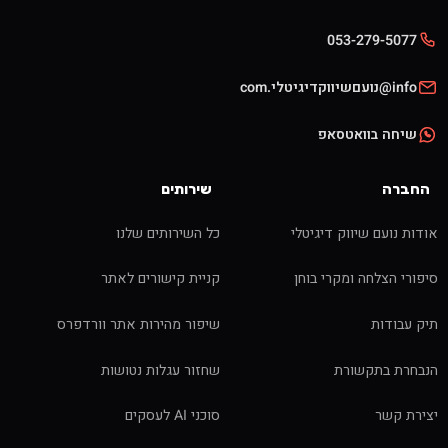
053-279-5077
info@נועםשיווקדיגיטלי.com
שיחה בוואטסאפ
החברה
שירותים
אודות נועם שיווק דיגיטלי
כל השירותים שלנו
סיפורי הצלחה ומקרי בוחן
קניית קישורים לאתר
תיק עבודות
שיפור מהירות אתר וורדפרס
הנבחרת בתקשורת
שחזור עגלות נטושות
יצירת קשר
סוכני AI לעסקים