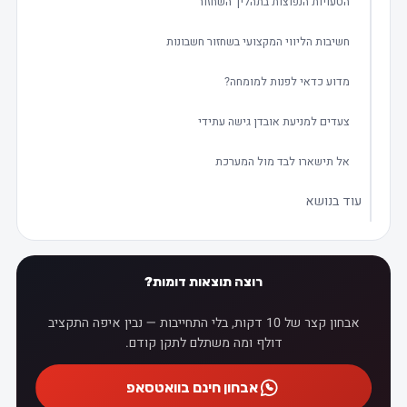
הטעויות הנפוצות בתהליך השחזור
חשיבות הליווי המקצועי בשחזור חשבונות
מדוע כדאי לפנות למומחה?
צעדים למניעת אובדן גישה עתידי
אל תישארו לבד מול המערכת
עוד בנושא
רוצה תוצאות דומות?
אבחון קצר של 10 דקות, בלי התחייבות — נבין איפה התקציב
דולף ומה משתלם לתקן קודם.
אבחון חינם בוואטסאפ