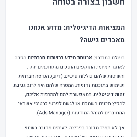
חשבון בצורה בטוחה
המציאות הדיגיטלית: מדוע אנחנו
מאבדים גישה
?
בעולם המודרני,
אבטחת מידע ברשתות חברתיות
הפכה
לאתגר יומיומי. התוקפים הופכים מתוחכמים יותר,
והשיטות שלהם כוללות פישינג (דיוג), הנדסה חברתית
ושימוש בתוכנות זדוניות. המטרה שלהם היא לרוב
גניבת
זהות דיגיטלית
, המאפשרת להם להתחזות אליכם,
להפיץ תכנים בשמכם או לגשת לפרטי כרטיסי אשראי
המחוברים למנהל המודעות (Ads Manager).
אך לא תמיד מדובר בפריצה. לעיתים מדובר בשינוי
בהגדרות האבטחה של פייסבוק, אובדן של מכשיר