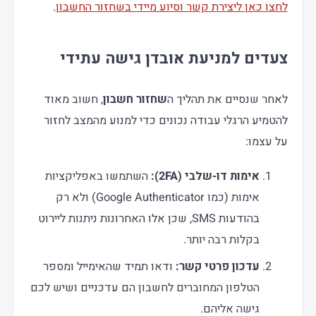
לחצו כאן ליצירת קשר וסיוע מיידי בשחזור החשבון
.
צעדים למניעת אובדן גישה עתידי
לאחר שנסיים את תהליך ה
שחזור חשבון
, חשוב מאוד
להטמיע הרגלי עבודה נכונים כדי למנוע מהמצב לחזור
על עצמו:
אימות דו-שלבי
(2FA):
השתמשו באפליקציות
אימות (כמו Google Authenticator) ולא רק
בהודעות SMS, שכן אלו האחרונות ניתנות ליירוט
בקלות רבה יותר.
עדכון פרטי קשר
:
ודאו תמיד שהאימייל ומספר
הטלפון המחוברים לחשבון הם עדכניים ושיש לכם
גישה אליהם.