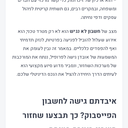
– הוא ארכיון של זיכרונות, כלי קשר מרכזי עם חברים
ומשפחה, ובמקרים רבים, גם תשתית קריטית לניהול
עסקים ודפי נחיתה.
מצב של
חשבון לא נגיש
הוא לא רק מטרד טכני; הוא
אירוע שעלול להוביל לפגיעה בפרטיות, לנזק תדמיתי
ואף להפסדים כלכליים. במאמר זה נבין לעומק את
המשמעות של אובדן גישה לפרופיל, ננתח את המורכבות
של מערכות השחזור, ונסביר מדוע סיוע מקצועי הוא
לעיתים הדרך היחידה להציל את הנכס הדיגיטלי שלכם.
איבדתם גישה לחשבון
הפייסבוק? כך תבצעו שחזור