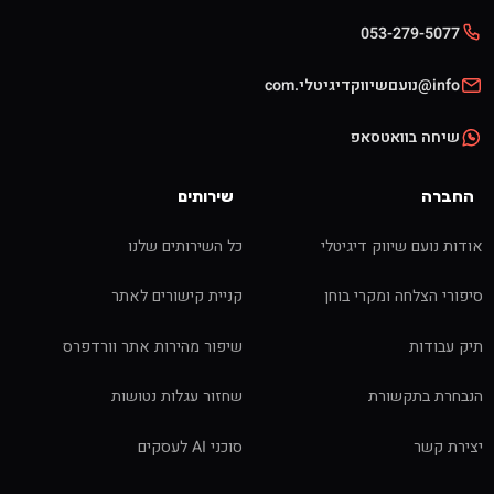
053-279-5077
info@נועםשיווקדיגיטלי.com
שיחה בוואטסאפ
החברה
שירותים
אודות נועם שיווק דיגיטלי
כל השירותים שלנו
סיפורי הצלחה ומקרי בוחן
קניית קישורים לאתר
תיק עבודות
שיפור מהירות אתר וורדפרס
הנבחרת בתקשורת
שחזור עגלות נטושות
יצירת קשר
סוכני AI לעסקים