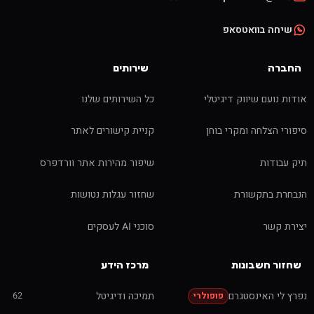
שיחה בוואטסאפ
החברה
שירותים
אודות נועם שיווק דיגיטלי
כל השירותים שלנו
סיפורי הצלחה ומקרי בוחן
קניית קישורים לאתר
תיק עבודות
שיפור מהירות אתר וורדפרס
הנבחרת בתקשורת
שחזור עגלות נטושות
יצירת קשר
סוכני AI לעסקים
שחזור חשבונות
מרכז הידע
נפרץ לי האינסטגרם
תמיכה ודיגיטל
62
פופולרי