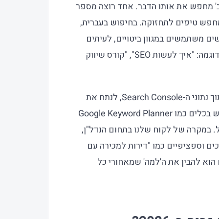
ביב' מחפש את אותו הדבר. אחד רוצה מספר
חפש טיפים לתחזוקה. בחיפוש בעברית,
ים משתמשים במגוון ביטויים, לעיתים
בסלנג, בקיצורים או בשילוב של עברית ואנגלית (לדוגמה: "איך לעשות SEO", "קורס שיווק
כדי לפצח את כוונת החיפוש, צריך לצלול עמוק לתוך נתוני ה-Search Console, לנתח את
השאילתות שגולשים מגיעים מהן, ואפילו להשתמש בכלים כמו Google Keyword Planner
ישראל. במקרה של לקוח שלנו בתחום הנדל"ן,
וכים וספציפיים כמו "דירות למכירה עם
הוא להבין את ה'למה' שמאחורי כל