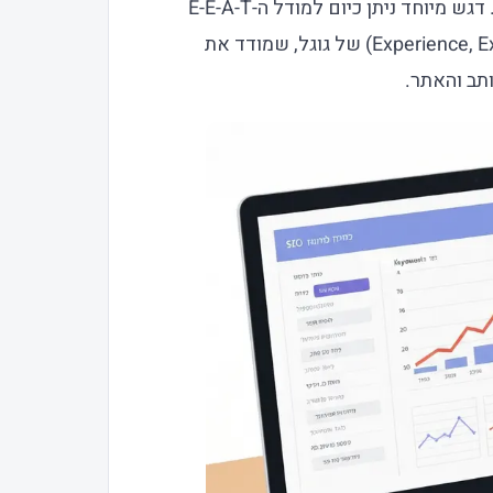
במאפיינים הייחודיים של השפה והתרבות העברית. דגש מיוחד ניתן כיום למודל ה-E-E-A-T
(Experience, Expertise, Authoritativeness, Trustworthiness) של גוגל, שמודד את
ותב והאתר.