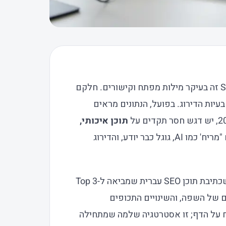
רוב בעלי העסקים שאני פוגש עדיין חושבים ש-SEO זה בעיקר מילות מפתח וקישורים. חלקם
פתור להם את בעיות הדירוג. בפועל, הנתונים מראים
תוכן איכותי,
. כלומר, אם התוכן שלכם "מריח' כמו AI, גוגל כבר יודע, והדירוג
כתיבת תוכן SEO עברית שמביאה ל-Top 3
 של השפה, והשינויים התכופים
ח על הדף; זו אסטרטגיה שלמה שמתחילה