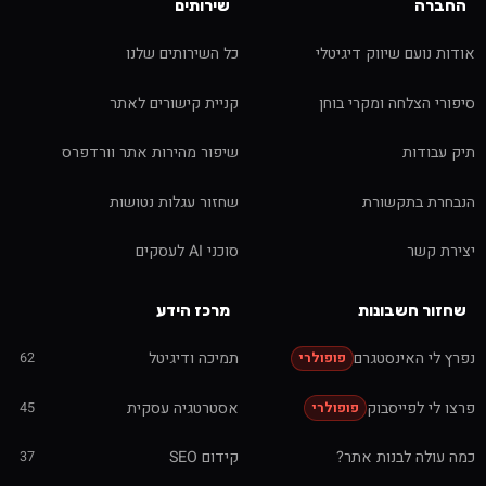
החברה
שירותים
אודות נועם שיווק דיגיטלי
כל השירותים שלנו
סיפורי הצלחה ומקרי בוחן
קניית קישורים לאתר
תיק עבודות
שיפור מהירות אתר וורדפרס
הנבחרת בתקשורת
שחזור עגלות נטושות
יצירת קשר
סוכני AI לעסקים
שחזור חשבונות
מרכז הידע
נפרץ לי האינסטגרם
תמיכה ודיגיטל
62
פופולרי
פרצו לי לפייסבוק
אסטרטגיה עסקית
45
פופולרי
כמה עולה לבנות אתר?
קידום SEO
37