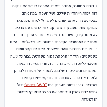
שדורש מחשבה, מחקר וניתוח. התחילו בזיהוי התשוקות
והחוזקות הייחודיות שלכם ושל העסק. במה אתם
מצטיינים? מה אתם אוהבים לעשות? לאחר מכן, צאו
למחקר שוק מעמיק. חפשו קבוצות אנשים עם צרכים
לא מסופקים, בעיות ספציפיות או תחומי עניין ייחודיים.
נתחו את המתחרים הקיימים בנישות פוטנציאליות – האם
יש פערים בשירות שהם מציעים? האם יש קהל שהם
מפספסים? הגדירו פרסונת לקוח מפורטת עבור כל נישה
פוטנציאלית: מה הגיל, המגדר, תחומי העניין, ההכנסה,
האתגרים והשאיפות שלהם. לבסוף, אל תפחדו לבדוק
ולאמת את הנישה שבחרתם עם קמפיינים קטנים
ומהירים. זכרו, ניתוח מעמיק כמו
SWOT דיגיטלי
יכול
לסייע לכם להבין טוב יותר את המצב השיווקי ולזהות
הזדמנויות.