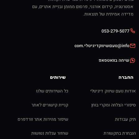
אסטרטגיה, קידום אורגני, פרסום ממומן ובניית אתרים, עם
מדידה אמיתית של תוצאות.
053-279-5077
info@נועםשיווקדיגיטלי.com
שיחה בוואטסאפ
החברה
שירותים
אודות נועם שיווק דיגיטלי
כל השירותים שלנו
סיפורי הצלחה ומקרי בוחן
קניית קישורים לאתר
תיק עבודות
שיפור מהירות אתר וורדפרס
הנבחרת בתקשורת
שחזור עגלות נטושות