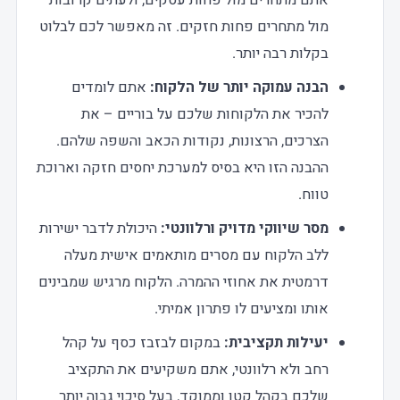
אתם מתחרים מול פחות עסקים, ולעתים קרובות
מול מתחרים פחות חזקים. זה מאפשר לכם לבלוט
בקלות רבה יותר.
הבנה עמוקה יותר של הלקוח:
אתם לומדים
להכיר את הלקוחות שלכם על בוריים – את
הצרכים, הרצונות, נקודות הכאב והשפה שלהם.
ההבנה הזו היא בסיס למערכת יחסים חזקה וארוכת
טווח.
מסר שיווקי מדויק ורלוונטי:
היכולת לדבר ישירות
ללב הלקוח עם מסרים מותאמים אישית מעלה
דרמטית את אחוזי ההמרה. הלקוח מרגיש שמבינים
אותו ומציעים לו פתרון אמיתי.
יעילות תקציבית:
במקום לבזבז כסף על קהל
רחב ולא רלוונטי, אתם משקיעים את התקציב
שלכם בקהל קטן וממוקד, בעל סיכוי גבוה יותר