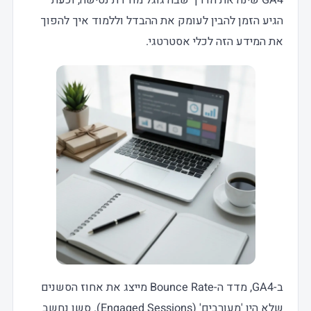
הגיע הזמן להבין לעומק את ההבדל וללמוד איך להפוך
את המידע הזה לכלי אסטרטגי.
ב-GA4, מדד ה-Bounce Rate מייצג את אחוז הסשנים
שלא היו 'מעורבים' (Engaged Sessions). סשן נחשב