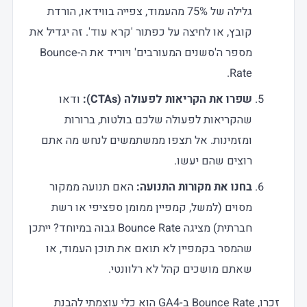
גלילה של 75% מהעמוד, צפייה בווידאו, הורדת
קובץ, או לחיצה על כפתור 'קרא עוד'. זה יגדיל את
מספר ה'סשנים המעורבים' ויוריד את ה-Bounce
Rate.
שפרו את הקריאות לפעולה (CTAs):
ודאו
שהקריאות לפעולה שלכם בולטות, ברורות
ומזמינות. אל תצפו ממשתמשים לנחש מה אתם
רוצים שהם יעשו.
בחנו את מקורות התנועה:
האם תנועה ממקור
מסוים (למשל, קמפיין ממומן ספציפי או רשת
חברתית) מציגה Bounce Rate גבוה במיוחד? ייתכן
שהמסר בקמפיין לא תואם את תוכן העמוד, או
שאתם מושכים קהל לא רלוונטי.
זכרו, Bounce Rate ב-GA4 הוא כלי עוצמתי להבנת