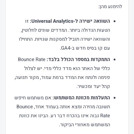
להימנע מהן:
השוואה ישירה ל-Universal Analytics:
זו
הטעות הגדולה ביותר. המדדים שונים לחלוטין,
והשוואה ישירה תוביל למסקנות שגויות. התחילו
עם קו בסיס חדש ב-GA4.
התמקדות במספר הכולל בלבד:
Bounce Rate
כללי של האתר הוא מדד כללי מדי. יש לצלול
פנימה ולנתח את המדד ברמת עמוד, מקור תנועה,
קהל יעד ומכשיר.
התעלמות מכוונת המשתמש:
אם משתמש חיפש
תשובה מהירה ומצא אותה בעמוד אחד, Bounce
Rate גבוה אינו בהכרח דבר רע. הבינו את כוונת
המשתמש מאחורי הביקור.