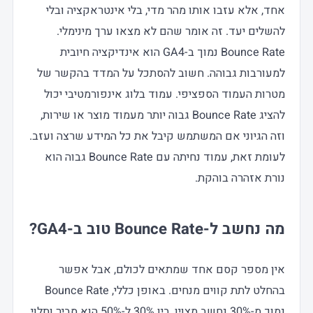
אחד, אלא עזבו אותו מהר מדי, בלי אינטראקציה ובלי
להשלים יעד. זה אומר שהם לא מצאו ערך מינימלי.
Bounce Rate נמוך ב-GA4 הוא אינדיקציה חיובית
למעורבות גבוהה. חשוב להסתכל על המדד בהקשר של
מטרות העמוד הספציפי. עמוד בלוג אינפורמטיבי יכול
להציג Bounce Rate גבוה יותר מעמוד מוצר או שירות,
וזה הגיוני אם המשתמש קיבל את כל המידע שרצה ועזב.
לעומת זאת, עמוד נחיתה עם Bounce Rate גבוה הוא
נורת אזהרה בוהקת.
מה נחשב ל-Bounce Rate טוב ב-GA4?
אין מספר קסם אחד שמתאים לכולם, אבל אפשר
בהחלט לתת קווים מנחים. באופן כללי, Bounce Rate
נמוך מ-30% נחשב מצוין, בין 30% ל-50% הוא סביר ותלוי