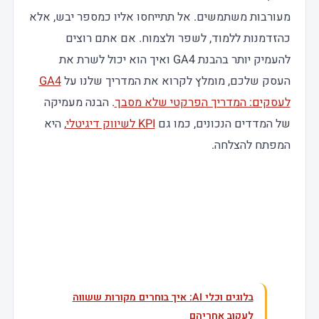
מעורבות משתמשים. אל תתייחסו אליו כמספר יבש, אלא
כהזדמנות ללמוד, לשפר ולצמוח. אם אתם רוצים
להעמיק יותר בהבנת GA4 ואיך הוא יכול לשרת את
העסק שלכם, מומלץ לקרוא את המדריך שלנו על
GA4
לעסקים: המדריך הפרקטי שלא מסבך
. הבנה מעמיקה
של המדדים הנכונים, כמו גם
KPI לשיווק דיגיטלי
, היא
המפתח להצלחה.
עוד בנושא
בלוגים וכלי AI: איך בוחרים מקורות ששווה
לעקוב אחריהם