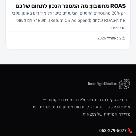
ROAS מחשבון: מה המספר הנכון לתחום שלכם
רק 28% מהעסקים הקטנים והבינוניים בישראל מודדים באופן עקבי
את ה-ROAS שלהם (Return On Ad Spend). השאר? הם פשוט
מוציאים…
2 באפריל 2026
בונים לעסקים נוכחות דיגיטלית שמייצרת לקוחות —
אסטרטגיה, קידום אורגני, פרסום ממומן ובניית אתרים, עם
מדידה אמיתית של תוצאות.
053-279-5077