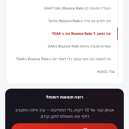
ההבדל המהותי בין Bounce Rate ב-UA ל-GA4
איך לפרש את מדד ה-Bounce Rate החדש?
מה נחשב ל-Bounce Rate טוב ב-GA4?
טעויות נפוצות בניתוח Bounce Rate ב-GA4
מה לעשות כבר מחר בבוקר כדי לשפר את ה-Bounce Rate ב-GA4?
עוד בנושא
רוצה תוצאות דומות?
אבחון קצר של 10 דקות, בלי התחייבות — נבין איפה התקציב
דולף ומה משתלם לתקן קודם.