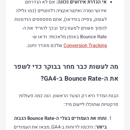
אי הגדרת אירועים נכונה:
אם לא הגדרתם
אירועי המרה ואינטראקציה רלוונטיים (כמו גלילה
לעומק, צפייה בווידאו), אתם מפספסים הזדמנות
להפוך סשנים ל'מעורבים' ובכך להוריד את ה-
Bounce Rate באופן מלאכותי. ודאו ש-
Conversion Tracking
שלכם מוגדר היטב.
מה לעשות כבר מחר בבוקר כדי לשפר
את ה-Bounce Rate ב-GA4?
הבנת המדד היא רק הצעד הראשון. הנה כמה פעולות
פרקטיות שתוכלו ליישם מיד:
נתחו את העמודים בעלי ה-Bounce Rate הגבוה
ביותר:
היכנסו לדוחות ב-GA4, מצאו את העמודים