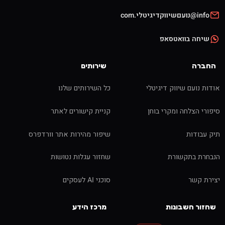
info@נועםשיווקדיגיטלי.com
שיחה בוואטסאפ
החברה
שירותים
אודות נועם שיווק דיגיטלי
כל השירותים שלנו
סיפורי הצלחה ומקרי בוחן
קניית קישורים לאתר
תיק עבודות
שיפור מהירות אתר וורדפרס
הנבחרת בתקשורת
שחזור עגלות נטושות
יצירת קשר
סוכני AI לעסקים
שחזור חשבונות
מרכז הידע