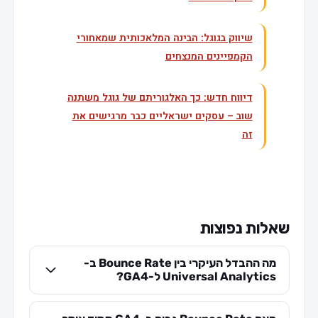
שיווק בגוגל: הבינה המלאכותית שמאחורי
הקמפיינים המנצחים
דיווח חדש: כך האלגוריתם של גוגל משתנה
שוב – עסקים ישראליים כבר מרגישים את
זה
שאלות נפוצות
מה ההבדל העיקרי בין Bounce Rate ב-
Universal Analytics ל-GA4?