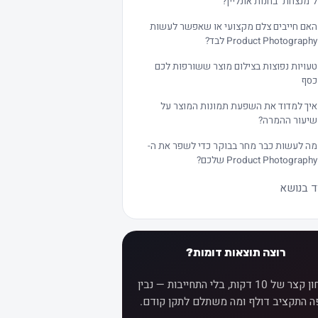
ל"מנצחת" בחנות אונליין?
האם חייבים צלם מקצועי או שאפשר לעשות
Product Photography לבד?
טעויות נפוצות בצילום מוצר ששורפות לכם
כסף
איך למדוד את השפעת תמונות המוצר על
שיעור ההמרה?
מה לעשות כבר מחר בבוקר כדי לשפר את ה-
Product Photography שלכם?
ד בנושא
רוצה תוצאות דומות?
אבחון קצר של 10 דקות, בלי התחייבות — נבין
ה התקציב דולף ומה משתלם לתקן קודם.