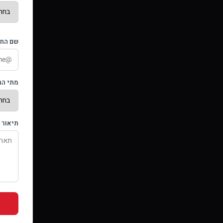
שם החש
מתי הת
תיאור 