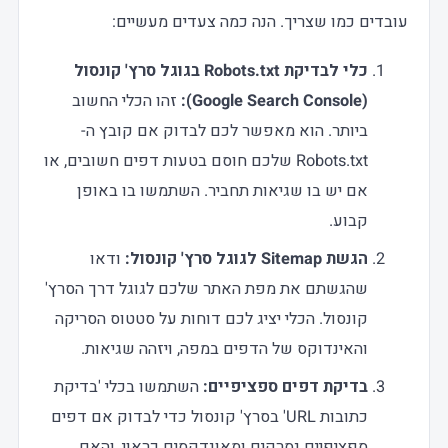
עובדים כמו שצריך. הנה כמה צעדים מעשיים:
כלי לבדיקת Robots.txt בגוגל סרץ' קונסול
(Google Search Console):
זהו הכלי החשוב
ביותר. הוא מאפשר לכם לבדוק אם קובץ ה-
Robots.txt שלכם חוסם בטעות דפים חשובים, או
אם יש בו שגיאות תחביר. השתמשו בו באופן
קבוע.
הגשת Sitemap לגוגל סרץ' קונסול:
ודאו
שהגשתם את מפת האתר שלכם לגוגל דרך הסרץ'
קונסול. הכלי יציג לכם דוחות על סטטוס הסריקה
והאינדוקס של הדפים במפה, ויזהה שגיאות.
בדיקת דפים ספציפיים:
השתמשו בכלי 'בדיקת
כתובות URL' בסרץ' קונסול כדי לבדוק אם דפים
ספציפיים נסרקים ומאונדקסים כראוי, והאם