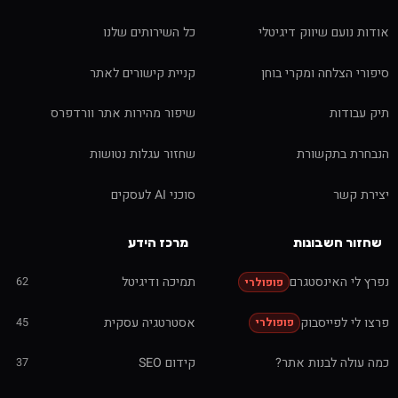
 נועם שיווק דיגיטלי
כל השירותים שלנו
י הצלחה ומקרי בוחן
קניית קישורים לאתר
בודות
שיפור מהירות אתר וורדפרס
רת בתקשורת
שחזור עגלות נטושות
ת קשר
סוכני AI לעסקים
ור חשבונות
מרכז הידע
לי האינסטגרם
תמיכה ודיגיטל
62
פופולרי
לי לפייסבוק
אסטרטגיה עסקית
45
פופולרי
ולה לבנות אתר?
קידום SEO
37