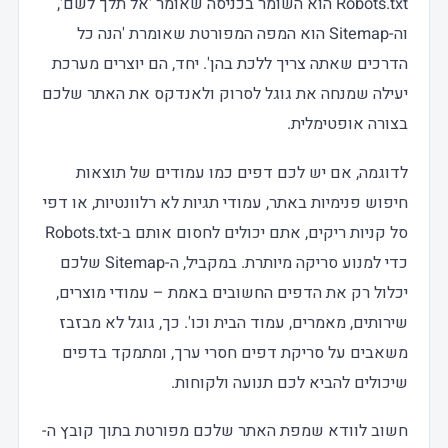
Robots.txt הוא השומר בכניסה שאומר 'אל תלך לשם',
וה-Sitemap הוא המפה המפורטת שאומרת 'הנה כל
הדרכים שאתה צריך ללכת בהן'. יחד, הם יוצרים מערכת
יעילה שמנחה את גוגל לסרוק ולאנדקס את האתר שלכם
בצורה אופטימלית.
לדוגמה, אם יש לכם דפים כמו עמודים של תוצאות
חיפוש פנימיות באתר, עמודי תגיות לא רלוונטיות, או דפי
סל קניות ריקים, אתם יכולים לחסום אותם ב-Robots.txt
כדי למנוע סריקה מיותרת. במקביל, ה-Sitemap שלכם
יכלול רק את הדפים החשובים באמת – עמודי מוצרים,
שירותים, מאמרים, עמוד הבית וכו'. כך, גוגל לא מבזבז
משאבים על סריקת דפים חסרי ערך, ומתמקד בדפים
שיכולים להביא לכם תנועה ולקוחות.
חשוב לוודא שמפת האתר שלכם מפורטת בתוך קובץ ה-