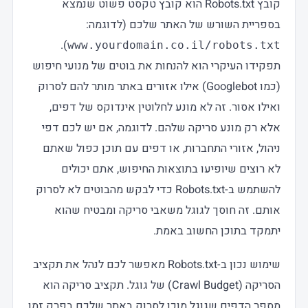
קובץ Robots.txt הוא קובץ טקסט פשוט שנמצא
בספריית השורש של האתר שלכם (לדוגמה:
).
www.yourdomain.co.il/robots.txt
תפקידו העיקרי הוא להנחות את בוטים של מנועי חיפוש
(כמו Googlebot) אילו אזורים באתר מותר להם לסרוק
ואילו אסור. זה לא מונע לחלוטין אינדוקס של דפים,
אלא רק מונע סריקה שלהם. לדוגמה, אם יש לכם דפי
ניהול, אזורי התחברות, או דפים עם תוכן כפול שאתם
לא רוצים שיופיעו בתוצאות החיפוש, אתם יכולים
להשתמש ב-Robots.txt כדי לבקש מהבוטים לא לסרוק
אותם. זה חוסך לגוגל משאבי סריקה ומבטיח שהוא
יתמקד בתוכן החשוב באמת.
שימוש נכון ב-Robots.txt מאפשר לכם לנהל את תקציב
הסריקה (Crawl Budget) של גוגל. תקציב סריקה הוא
מספר הדפים שגוגל מוכן לסרוק באתר שלכם בפרק זמן