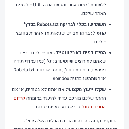
ללשונית 'מפות אתר' והגישו את ה-URL של מפת
האתר שלכם.
השתמשו בכלי לבדיקת Robots.txt בסרץ'
קונסול:
בדקו אם יש שגיאות או אזהרות בקובץ
שלכם.
הסירו דפים לא רלוונטיים:
אם יש לכם דפים
שאתם לא רוצים שיופיעו בגוגל (כמו עמודי תודה
פנימיים, דפי טסט וכו'), חסמו אותם ב-Robots.txt
או השתמשו בתגית noindex.
שקלו ייעוץ מקצועי:
אם אתם לא בטוחים, או אם
האתר שלכם מורכב, עדיף להיעזר במומחה
קידום
אתרים בגוגל
כדי למנוע טעויות יקרות.
השקעה קטנה בהבנה ובהגדרת הכלים האלה יכולה