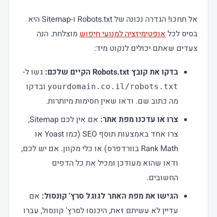
אל תחכו! הגדרה נכונה של Robots.txt ו-Sitemap היא
בסיס לכל
אופטימיזציה למנועי חיפוש
מוצלחת. הנה
צעדים שאתם יכולים לנקוט מיד:
בדקו את קובץ Robots.txt הקיים שלכם:
גשו ל-
ובדקו
yourdomain.co.il/robots.txt
מה כתוב שם. ודאו שאין חסימות מיותרות.
צרו או עדכנו מפת אתר:
אם אין לכם Sitemap,
צרו אחד באמצעות תוסף SEO (כמו Yoast או
Rank Math בוורדפרס) או כלי מקוון. אם יש לכם,
ודאו שהוא מעודכן ומכיל את כל הדפים
החשובים.
הגישו את מפת האתר לגוגל סרץ' קונסול:
אם
עדיין לא עשיתם זאת, היכנסו לסרץ' קונסול, עברו