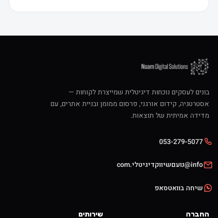
ים לעסקים נוכחות דיגיטלית שמייצרת לקוחות —
טגיה, קידום אורגני, פרסום ממומן ובניית אתרים, עם
דה אמיתית של תוצאות.
053-279-507
ועםשיווקדיגיטלי.com
יחה בוואטסאפ
ברה
שירותים