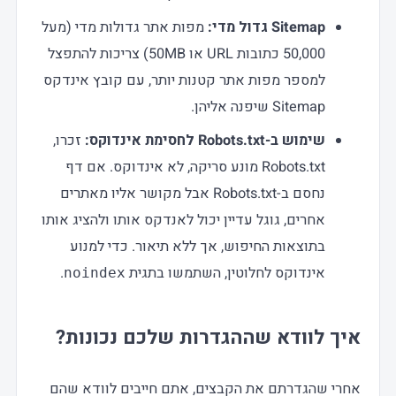
Sitemap גדול מדי:
מפות אתר גדולות מדי (מעל
50,000 כתובות URL או 50MB) צריכות להתפצל
למספר מפות אתר קטנות יותר, עם קובץ אינדקס
Sitemap שיפנה אליהן.
שימוש ב-Robots.txt לחסימת אינדוקס:
זכרו,
Robots.txt מונע סריקה, לא אינדוקס. אם דף
נחסם ב-Robots.txt אבל מקושר אליו מאתרים
אחרים, גוגל עדיין יכול לאנדקס אותו ולהציג אותו
בתוצאות החיפוש, אך ללא תיאור. כדי למנוע
אינדוקס לחלוטין, השתמשו בתגית
.
noindex
איך לוודא שההגדרות שלכם נכונות?
אחרי שהגדרתם את הקבצים, אתם חייבים לוודא שהם