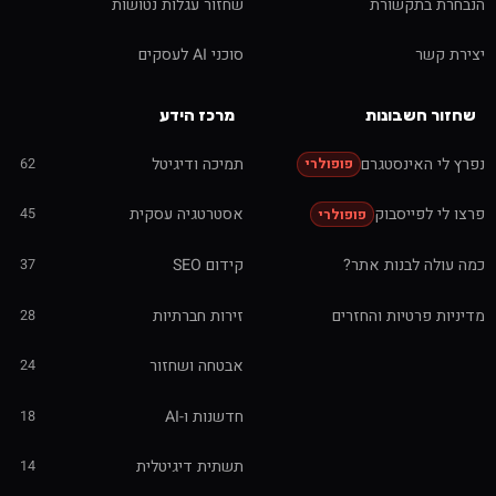
הנבחרת בתקשורת
שחזור עגלות נטושות
יצירת קשר
סוכני AI לעסקים
שחזור חשבונות
מרכז הידע
נפרץ לי האינסטגרם
תמיכה ודיגיטל
62
פופולרי
פרצו לי לפייסבוק
אסטרטגיה עסקית
45
פופולרי
כמה עולה לבנות אתר?
קידום SEO
37
מדיניות פרטיות והחזרים
זירות חברתיות
28
אבטחה ושחזור
24
חדשנות ו-AI
18
תשתית דיגיטלית
14