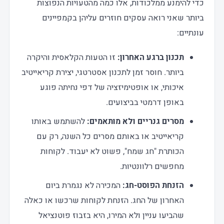
כדי להימנע ממלכודות, אלו כמה מהטעויות הנפוצות
ביותר שאני רואה עסקים חוזרים עליהן בקמפיינים
עונתיים:
תכנון ברגע האחרון:
זו הטעות הקלאסית והיקרה
ביותר. חוסר זמן לתכנון אסטרטגי, יצירת קריאייטיב
איכותי, או אופטימיזציה של דפי נחיתה פוגע
באופן דרמטי בביצועים.
מסרים גנריים ולא מותאמים:
להשתמש באותו
קריאייטיב או באותם מסרים כל השנה, רק עם
הכותרת "חג שמח", פשוט לא יעבוד. לקוחות
מחפשים רלוונטיות.
הזנחת הפוסט-חג:
המכירה לא נגמרת ביום
האחרון של החג. הזנחת לקוחות שרכשו או כאלה
שהביעו עניין ולא המירו, היא בזבוז פוטנציאל