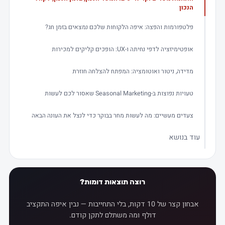
הנכון
פלטפורמות והפצה: איפה הלקוחות שלכם נמצאים בזמן חג?
אופטימיזציה לדפי נחיתה ו-UX: הופכים קליקים למכירות
מדידה, ניטור ואוטומציה: המפתח להצלחה חוזרת
טעויות נפוצות ב-Seasonal Marketing שאסור לכם לעשות
צעדים מעשיים: מה לעשות מחר בבוקר כדי לנצל את העונה הבאה
עוד בנושא
רוצה תוצאות דומות?
אבחון קצר של 10 דקות, בלי התחייבות — נבין איפה התקציב
דולף ומה משתלם לתקן קודם.