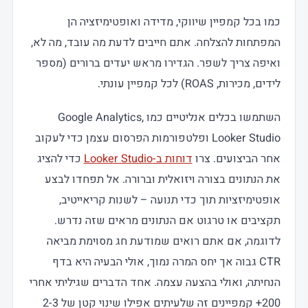
כמו בכל קמפיין שיווקי, מדידה ואופטימיזציה הן
המפתחות להצלחה. אתם חייבים לדעת מה עובד, מה לא,
ואיפה צריך לשפר. הגדירו מראש יעדים ברורים (מספר
לידים, מכירות, ROAS) לכל קמפיין עונתי.
השתמשו בכלים אנליטיים כמו Google Analytics,
Looker Studio ופלטפורמות הפרסום עצמן כדי לעקוב
אחר הביצועים. צרו
דוחות ב-Looker Studio
כדי להציג
את הנתונים בצורה ויזואלית וברורה. אל תפחדו לבצע
אופטימיזציות תוך כדי תנועה – לשנות קריאייטיב,
תקציבים או טרגוט אם הנתונים מראים שזה נדרש.
לדוגמה, אם אתם רואים שמודעת חג מסוימת מביאה
CTR גבוה אך יחס המרה נמוך, אולי הבעיה היא בדף
הנחיתה, ואולי בהצעה עצמה. אחד הדברים שגיליתי אחרי
200+ קמפיינים זה שלעיתים אפילו שינוי קטן של 2-3