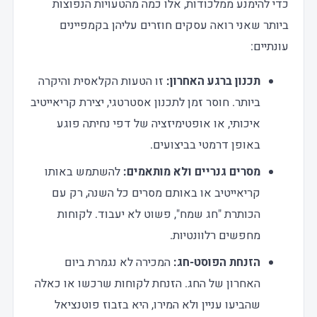
כדי להימנע ממלכודות, אלו כמה מהטעויות הנפוצות
ביותר שאני רואה עסקים חוזרים עליהן בקמפיינים
עונתיים:
תכנון ברגע האחרון:
זו הטעות הקלאסית והיקרה
ביותר. חוסר זמן לתכנון אסטרטגי, יצירת קריאייטיב
איכותי, או אופטימיזציה של דפי נחיתה פוגע
באופן דרמטי בביצועים.
מסרים גנריים ולא מותאמים:
להשתמש באותו
קריאייטיב או באותם מסרים כל השנה, רק עם
הכותרת "חג שמח", פשוט לא יעבוד. לקוחות
מחפשים רלוונטיות.
הזנחת הפוסט-חג:
המכירה לא נגמרת ביום
האחרון של החג. הזנחת לקוחות שרכשו או כאלה
שהביעו עניין ולא המירו, היא בזבוז פוטנציאל