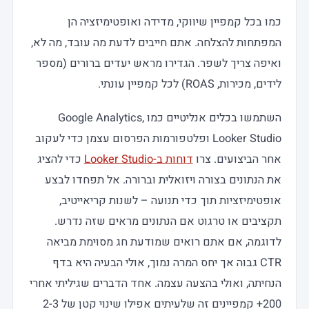
כמו בכל קמפיין שיווקי, מדידה ואופטימיזציה הן
המפתחות להצלחה. אתם חייבים לדעת מה עובד, מה לא,
ואיפה צריך לשפר. הגדירו מראש יעדים ברורים (מספר
לידים, מכירות, ROAS) לכל קמפיין עונתי.
השתמשו בכלים אנליטיים כמו Google Analytics,
Looker Studio ופלטפורמות הפרסום עצמן כדי לעקוב
אחר הביצועים. צרו
דוחות ב-Looker Studio
כדי להציג
את הנתונים בצורה ויזואלית וברורה. אל תפחדו לבצע
אופטימיזציות תוך כדי תנועה – לשנות קריאייטיב,
תקציבים או טרגוט אם הנתונים מראים שזה נדרש.
לדוגמה, אם אתם רואים שמודעת חג מסוימת מביאה
CTR גבוה אך יחס המרה נמוך, אולי הבעיה היא בדף
הנחיתה, ואולי בהצעה עצמה. אחד הדברים שגיליתי אחרי
200+ קמפיינים זה שלעיתים אפילו שינוי קטן של 2-3