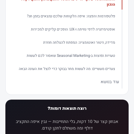
הנכון
פלטפורמות והפצה: איפה הלקוחות שלכם נמצאים בזמן חג?
אופטימיזציה לדפי נחיתה ו-UX: הופכים קליקים למכירות
מדידה, ניטור ואוטומציה: המפתח להצלחה חוזרת
טעויות נפוצות ב-Seasonal Marketing שאסור לכם לעשות
צעדים מעשיים: מה לעשות מחר בבוקר כדי לנצל את העונה הבאה
עוד בנושא
רוצה תוצאות דומות?
אבחון קצר של 10 דקות, בלי התחייבות — נבין איפה התקציב
דולף ומה משתלם לתקן קודם.