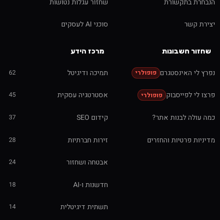
הנבחרת בתקשורת
שחזור עגלות נטושות
יצירת קשר
סוכני AI לעסקים
שחזור חשבונות
מרכז הידע
נפרץ לי האינסטגרם
תמיכה ודיגיטל
62
פופולרי
פרצו לי לפייסבוק
אסטרטגיה עסקית
45
פופולרי
כמה עולה לבנות אתר?
קידום SEO
37
מדיניות פרטיות והחזרים
זירות חברתיות
28
אבטחה ושחזור
24
חדשנות ו-AI
18
תשתית דיגיטלית
14