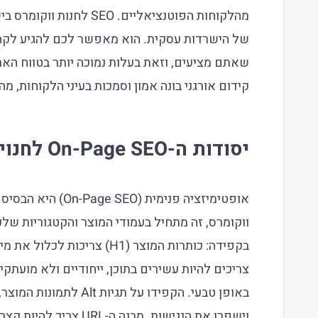
מהלקוחות הפוטנציאליים. EO
של הישרדות עסקית. הוא מאפשר לכם להגיע לקה
שאתם מציעים, וזאת בעלות נמוכה יותר בטווח האר
קידום אורגני בונה אמון וסמכות בעיני הלקוחות, מ
יסודות ה-On-Page SEO לחנויות ווקומרס
אופטימיזציה פנימית 
ווקומרס, זה מתחיל בעמודי המוצר והקטגוריות שלכ
בקפידה: כותרות המוצר (H1) צר
צריכים להיות עשירים בתוכן, ייחודיים ולא מועתק
באופן טבעי. הקפידו על תג
וישפרו את הנגישות. מבנה