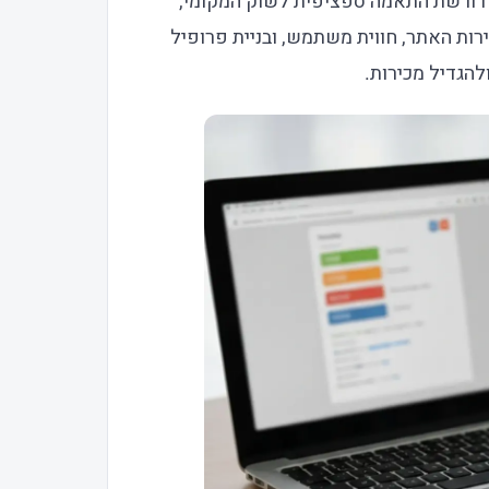
 אתר WooCommerce בישראל דורשת התאמה ספציפית לשוק המקומי,
רות האתר, חווית משתמש, ובניית פרופיל
להגדיל מכירות.