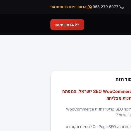
053-279-5077
אבחון חינם בוואטסאפ
אבחון חינם
וד הזה
SEO WooCommerce ישראל: המפתח
נות מצליחה
למה SEO קריטי לחנות WooCommerce
בישראל?
יסודות ה-On-Page SEO לחנויות ווקומרס