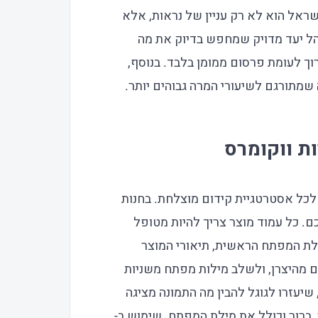
S לחנות ווקומרס בישראל הוא לא רק עניין של נראות, אלא
ל יעד מדויק שמחפש בדיוק את מה
וך לעומת פרסום ממומן בלבד. בנוסף,
ה שמתורגם לשיעורי המרה גבוהים יותר.
(On-Page SEO) היא הבסיס לכל אסטרטגיית קידום מוצלחת. בחנות
ם. כל עמוד מוצר צריך להיות מטופל
יכות לכלול את מילת המפתח הראשית, תיאורי המוצר
ים מהיצרן, ולשלב מילות מפתח משניות
יות Alt לתמונות המוצר, שיעזרו לגוגל להבין מה התמונה מציגה
 ה-URL צריך להיות קצר, ברור וכולל את מילת המפתח. שימוש ב-