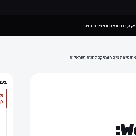
יק עבודות
אודות
יצירת קשר
בעמ
לח
WooCommerce: