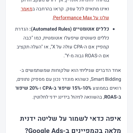
ואינו מתאים לכל עסק. קראו בהרחבה ב
מאמר
שלנו על Performance Max
.
כללים אוטומטיים (Automated Rules):
הגדרת
כללים פשוטים שיפעלו אוטומטית, כמו "כבה
קמפיין אם ה-CPA עולה על X", או "העלה תקציב
אם ה-ROAS גבוה מ-Y".
אחד הדברים שגיליתי הוא שלקוחות שמשתמשים ב-
Smart Bidding, כשהוא מוגדר נכון עם מספיק נתונים,
רואים בממוצע
10%-15% שיפור ב-CPA
ו-
20% שיפור
ב-ROAS
, בהשוואה לניהול בידינג ידני לחלוטין.
איפה כדאי לשמור על שליטה ידנית
מלאה בקמפיינים ב-Google Ads?