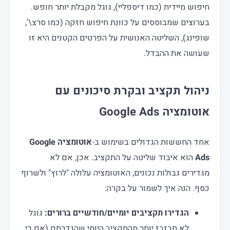
חיפוש מיידית (כמו דיספליי), גוגל מקבלת יותר חופש.
בערוצים שמבוססים על כוונת חיפוש חזקה (כמו סרצ\',
שופינג), השליטה האנושית על הפרטים הקטנים היא זו
שעושה את ההבדל.
ניהול תקציב ובקרת סיכונים עם
אוטומציה Google Ads
אחד החששות הגדולים בשימוש ב-
אוטומציה Google
Ads
הוא איבוד שליטה על התקציב. אכן, אם לא
מגדירים גבולות נכונים, האוטומציה עלולה "לרוץ" ולשרוף
כסף. הנה איך לשמור על בקרה:
הגדירו תקציבים יומיים/חודשיים ברורים:
גוגל
לא תבזבז יותר מהתקציב היומי שהגדרתם (אם כי