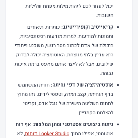
יכול לעזור לכם לזהות מילות מפתח שליליות
חשובות.
קריאייטיב וקופירייטינג:
כותרות, תיאורים
ותמונות למודעות. למרות מודעות רספונסיביות,
היכולת של אדם לכתוב מסר רגשי, משכנע וייחודי
היא עדיין בלתי מנוצחת. האוטומציה יכולה לבדוק
שילובים, אבל לא לייצר אותם מאפס ברמת איכות
גבוהה.
אופטימיזציה של דפי נחיתה:
חווית המשתמש
בדף הנחיתה, קצב המרה, וטפסי לידים. זהו מחוץ
לתחום השליטה הישירה של גוגל אדס, וקריטי
להצלחת הקמפיין.
ניתוח ביצועים אסטרטגי ומתן המלצות:
אף דוח
אוטומטי, אפילו מתוך
Looker Studio דוחות
, לא