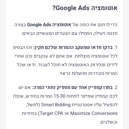
אוטומציה Google Ads?
כדי לרתום את כוחה של
אוטומציה Google Ads
בצורה
חכמה ויעילה, התחילו עם הצעדים המעשיים הבאים:
1.
בדקו וודאו שמעקב ההמרות שלכם תקין:
זהו הבסיס
לכל אוטומציה מוצלחת. אם אתם לא עוקבים נכון אחרי
לידים ומכירות, האוטומציה לא תוכל לעבוד. ודאו שכל
המרות מוגדרות ופועלות כראוי.
2.
בחרו קמפיין אחד עם מספיק נתוני המרה:
אם יש
לכם קמפיין שמייצר לפחות 15-30 המרות בחודש, שקלו
להפעיל עליו אסטרטגיית Smart Bidding (למשל,
Maximize Conversions או Target CPA) בזהירות
ובשלבים.