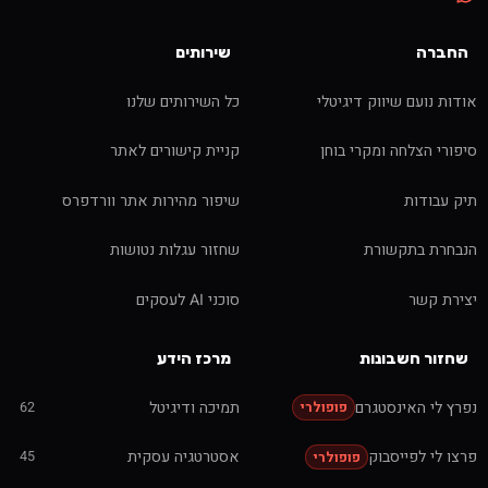
החברה
שירותים
אודות נועם שיווק דיגיטלי
כל השירותים שלנו
סיפורי הצלחה ומקרי בוחן
קניית קישורים לאתר
תיק עבודות
שיפור מהירות אתר וורדפרס
הנבחרת בתקשורת
שחזור עגלות נטושות
יצירת קשר
סוכני AI לעסקים
שחזור חשבונות
מרכז הידע
נפרץ לי האינסטגרם
תמיכה ודיגיטל
62
פופולרי
פרצו לי לפייסבוק
אסטרטגיה עסקית
45
פופולרי