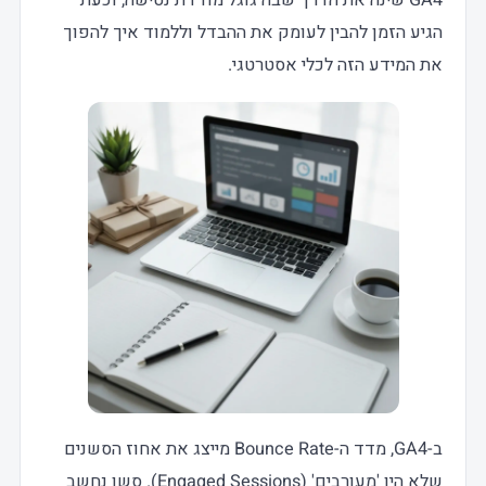
הגיע הזמן להבין לעומק את ההבדל וללמוד איך להפוך
את המידע הזה לכלי אסטרטגי.
ב-GA4, מדד ה-Bounce Rate מייצג את אחוז הסשנים
שלא היו 'מעורבים' (Engaged Sessions). סשן נחשב