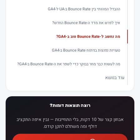
ההבדל המהותי בין Bounce Rate ב-UA ל-GA4
איך לפרש את מדד ה-Bounce Rate החדש?
מה נחשב ל-Bounce Rate טוב ב-GA4?
טעויות נפוצות בניתוח Bounce Rate ב-GA4
מה לעשות כבר מחר בבוקר כדי לשפר את ה-Bounce Rate ב-GA4?
עוד בנושא
רוצה תוצאות דומות?
אבחון קצר של 10 דקות, בלי התחייבות — נבין איפה התקציב
דולף ומה משתלם לתקן קודם.