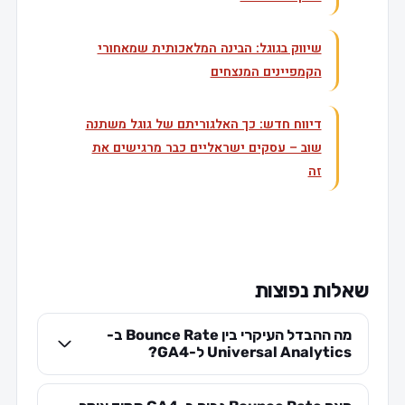
שיווק בגוגל: הבינה המלאכותית שמאחורי
הקמפיינים המנצחים
דיווח חדש: כך האלגוריתם של גוגל משתנה
שוב – עסקים ישראליים כבר מרגישים את
זה
שאלות נפוצות
מה ההבדל העיקרי בין Bounce Rate ב-
Universal Analytics ל-GA4?