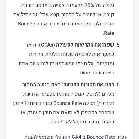
גלילה של 75% מהעמוד, צפייה בווידאו, הורדת
קובץ, או לחיצה על כפתור 'קרא עוד'. זה יגדיל את
מספר ה'סשנים המעורבים' ויוריד את ה-Bounce
Rate.
שפרו את הקריאות לפעולה (CTAs):
ודאו
שהקריאות לפעולה שלכם בולטות, ברורות
ומזמינות. אל תצפו ממשתמשים לנחש מה אתם
רוצים שהם יעשו.
בחנו את מקורות התנועה:
האם תנועה ממקור
מסוים (למשל, קמפיין ממומן ספציפי או רשת
חברתית) מציגה Bounce Rate גבוה במיוחד? ייתכן
שהמסר בקמפיין לא תואם את תוכן העמוד, או
שאתם מושכים קהל לא רלוונטי.
זכרו, Bounce Rate ב-GA4 הוא כלי עוצמתי להבנת