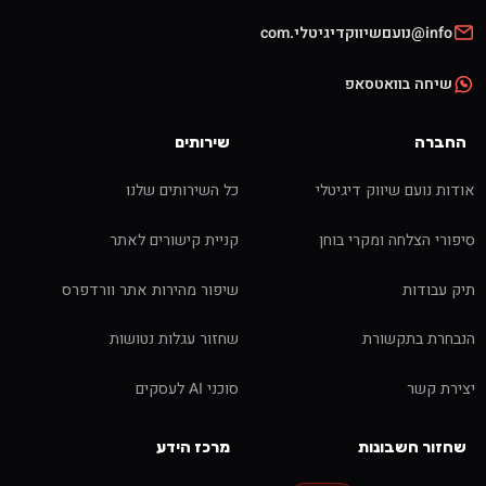
info@נועםשיווקדיגיטלי.com
שיחה בוואטסאפ
החברה
שירותים
אודות נועם שיווק דיגיטלי
כל השירותים שלנו
סיפורי הצלחה ומקרי בוחן
קניית קישורים לאתר
תיק עבודות
שיפור מהירות אתר וורדפרס
הנבחרת בתקשורת
שחזור עגלות נטושות
יצירת קשר
סוכני AI לעסקים
שחזור חשבונות
מרכז הידע