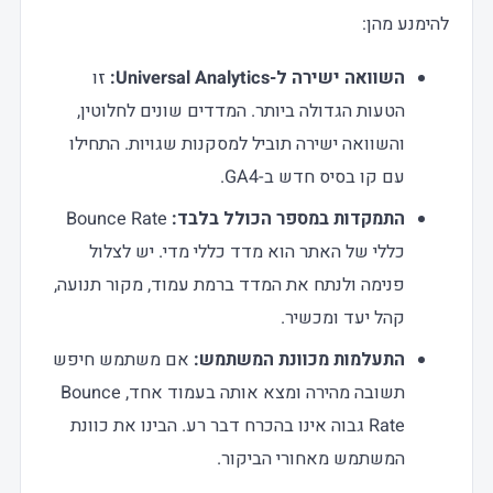
להימנע מהן:
השוואה ישירה ל-Universal Analytics:
זו
הטעות הגדולה ביותר. המדדים שונים לחלוטין,
והשוואה ישירה תוביל למסקנות שגויות. התחילו
עם קו בסיס חדש ב-GA4.
התמקדות במספר הכולל בלבד:
Bounce Rate
כללי של האתר הוא מדד כללי מדי. יש לצלול
פנימה ולנתח את המדד ברמת עמוד, מקור תנועה,
קהל יעד ומכשיר.
התעלמות מכוונת המשתמש:
אם משתמש חיפש
תשובה מהירה ומצא אותה בעמוד אחד, Bounce
Rate גבוה אינו בהכרח דבר רע. הבינו את כוונת
המשתמש מאחורי הביקור.