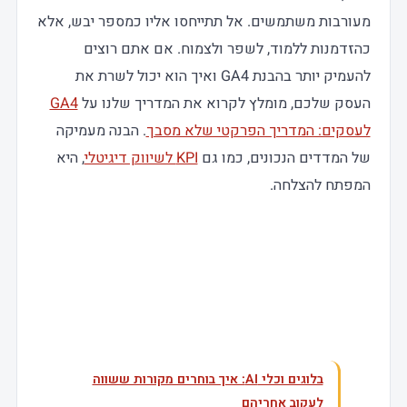
מעורבות משתמשים. אל תתייחסו אליו כמספר יבש, אלא
כהזדמנות ללמוד, לשפר ולצמוח. אם אתם רוצים
להעמיק יותר בהבנת GA4 ואיך הוא יכול לשרת את
העסק שלכם, מומלץ לקרוא את המדריך שלנו על
GA4
לעסקים: המדריך הפרקטי שלא מסבך
. הבנה מעמיקה
של המדדים הנכונים, כמו גם
KPI לשיווק דיגיטלי
, היא
המפתח להצלחה.
עוד בנושא
בלוגים וכלי AI: איך בוחרים מקורות ששווה
לעקוב אחריהם