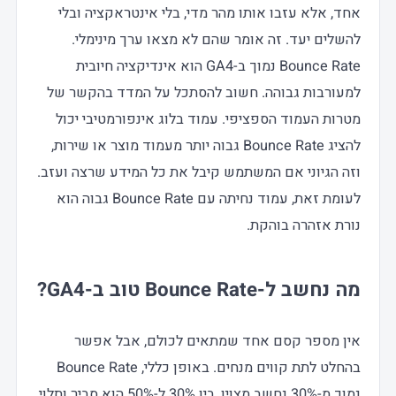
אחד, אלא עזבו אותו מהר מדי, בלי אינטראקציה ובלי
להשלים יעד. זה אומר שהם לא מצאו ערך מינימלי.
Bounce Rate נמוך ב-GA4 הוא אינדיקציה חיובית
למעורבות גבוהה. חשוב להסתכל על המדד בהקשר של
מטרות העמוד הספציפי. עמוד בלוג אינפורמטיבי יכול
להציג Bounce Rate גבוה יותר מעמוד מוצר או שירות,
וזה הגיוני אם המשתמש קיבל את כל המידע שרצה ועזב.
לעומת זאת, עמוד נחיתה עם Bounce Rate גבוה הוא
נורת אזהרה בוהקת.
מה נחשב ל-Bounce Rate טוב ב-GA4?
אין מספר קסם אחד שמתאים לכולם, אבל אפשר
בהחלט לתת קווים מנחים. באופן כללי, Bounce Rate
נמוך מ-30% נחשב מצוין, בין 30% ל-50% הוא סביר ותלוי